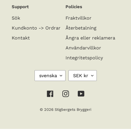
s
Support
Policies
e
Sök
Fraktvillkor
r
Kundkonto -> Ordrar
Återbetalning
i
Kontakt
Ångra eller reklamera
e
Användarvillkor
:
Integritetspolicy
S
V
svenska
SEK kr
P
A
R
L
Å
U
Facebook
Instagram
YouTube
K
T
A
© 2026
Stigbergets Bryggeri