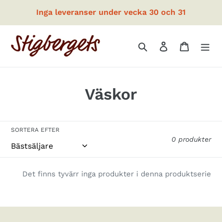
Gå
Inga leveranser under vecka 30 och 31
vidare
till
innehåll
Sök
Logga in
Varukor
P
Väskor
r
o
SORTERA EFTER
0 produkter
d
u
Det finns tyvärr inga produkter i denna produktserie
k
t